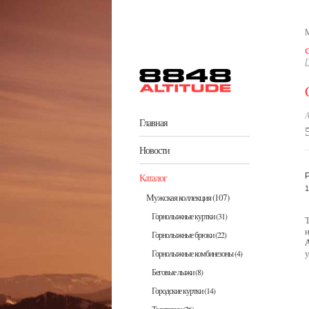
Перейти к основному содержанию
М
Г
А
Главная
Новости
Каталог
1
Мужская коллекция
(107)
Горнолыжные куртки
(31)
Горнолыжные брюки
(22)
Горнолыжные комбинезоны
(4)
Беговые лыжи
(8)
Городские куртки
(14)