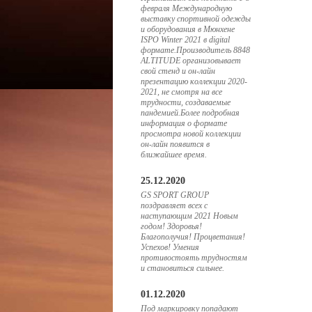
февраля Международную
выставку спортивной одежды
и оборудования в Мюнхене
ISPO Winter 2021 в digital
формате.Производитель 8848
ALTITUDE организовывает
свой стенд и он-лайн
презентацию коллекции 2020-
2021, не смотря на все
трудности, создаваемые
пандемией.Более подробная
информация о формате
просмотра новой коллекции
он-лайн появится в
ближайшее время.
25.12.2020
GS SPORT GROUP
поздравляет всех с
наступающим 2021 Новым
годом! Здоровья!
Благополучия! Процветания!
Успехов! Умения
противостоять трудностям
и становиться сильнее.
01.12.2020
Под маркировку попадают