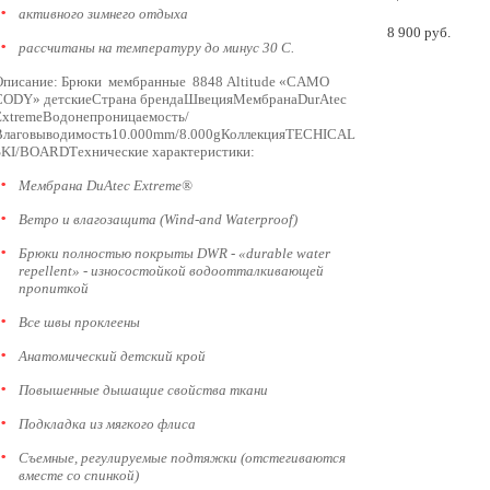
активного зимнего отдыха
8 900
руб.
рассчитаны на температуру до минус 30 С.
Описание: Брюки мембранные 8848 Altitude «CAMO
CODY» детскиеСтрана брендаШвецияМембранаDurAtec
ExtremeВодонепроницаемость/
Влаговыводимость10.000mm/8.000gКоллекцияTECHICAL
SKI/BOARDТехнические характеристики:
Мембрана DuAtec Extreme®
Ветро и влагозащита (Wind-and Waterproof)
Брюки полностью покрыты DWR - «durable water
repellent» - износостойкой водоотталкивающей
пропиткой
Все швы проклеены
Анатомический детский крой
Повышенные дышащие свойства ткани
Подкладка из мягкого флиса
Съемные, регулируемые подтяжки (отстегиваются
вместе со спинкой)