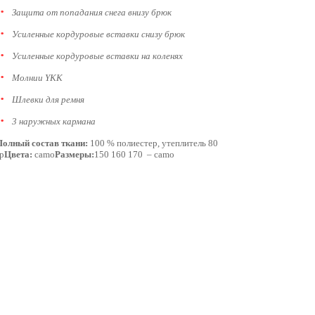
Защита от попадания снега внизу брюк
Усиленные кордуровые вставки снизу брюк
Усиленные кордуровые вставки на коленях
Молнии YKK
Шлевки для ремня
3 наружных кармана
Полный состав ткани:
100 % полиестер, утеплитель 80
р
Цвета:
camo
Размеры:
150 160 170 – camo