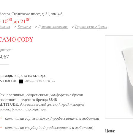
осква, Сколковское шоссе, д. 31, пав. 4-6
00
00
с 10
до 21
лавная
—>
Каталог
—>
Детская коллекция
—>
Горнолыжные брюки
CAMO CODY
ртикул:
5067
Размеры и цвета на складе:
50 160 170 -
5067-«CAMO CODY»
Технологичные, современные, комфортные брюки
известного шведского бренда
8848
ALTITUDE
. Анатомический детский крой - модель
унисексБрюки подходит для:
катания на горных лыжах (профессионалы и любители)
катания на сноуборде (профессионалы и любители)
Цена: