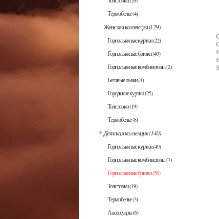
Толстовки
(26)
Термобелье
(4)
Женская коллекция
(129)
Горнолыжные куртки
(22)
Горнолыжные брюки
(49)
Горнолыжные комбинезоны
(2)
Беговые лыжи
(4)
Городские куртки
(25)
Толстовки
(19)
Термобелье
(8)
Детская коллекция
(140)
Горнолыжные куртки
(49)
Горнолыжные комбинезоны
(7)
Горнолыжные брюки
(56)
Толстовки
(19)
Термобелье
(3)
Аксессуары
(6)