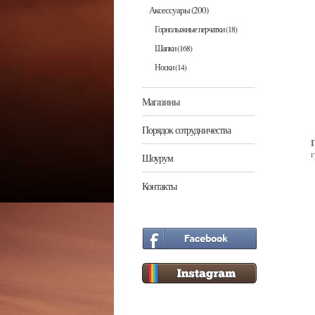
Аксессуары
(200)
Горнолыжные перчатки
(18)
Шапки
(168)
Носки
(14)
Магазины
Порядок сотрудничества
г
Шоурум
Контакты