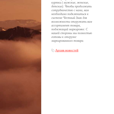
куртки ( мужские, женские,
детские). Чтобы продолжить
сотрудничество с нами, вам
необходимо подключиться к
системе Честный Знак для
возможности отгружать вам
ассортимент товара,
подлежащий маркировке. С
нашей стороны мы полностью
готовы к отгрузке
маркированного товара.
Архив новостей