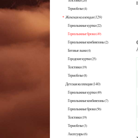
Толстовки
(26)
Термобелье
(4)
Женская коллекция
(129)
Горнолыжные куртки
(22)
Горнолыжные брюки
(49)
Горнолыжные комбинезоны
(2)
Беговые лыжи
(4)
Городские куртки
(25)
Толстовки
(19)
Термобелье
(8)
Детская коллекция
(140)
Горнолыжные куртки
(49)
Горнолыжные комбинезоны
(7)
Горнолыжные брюки
(56)
Толстовки
(19)
Термобелье
(3)
Аксессуары
(6)