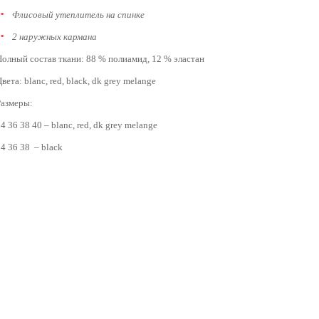
Флисовый утеплитель на спинке
2 наружных кармана
Полный состав ткани: 88 % полиамид, 12 % эластан
вета: blanc, red, black, dk grey melange
Размеры:
4 36 38 40 – blanc, red, dk grey melange
4 36 38 – black