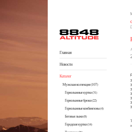
Перейти к основному содержанию
М
Г
А
Главная
Новости
Каталог
3
Мужская коллекция
(107)
3
3
Горнолыжные куртки
(31)
3
3
Горнолыжные брюки
(22)
3
3
Горнолыжные комбинезоны
(4)
Беговые лыжи
(8)
Городские куртки
(14)