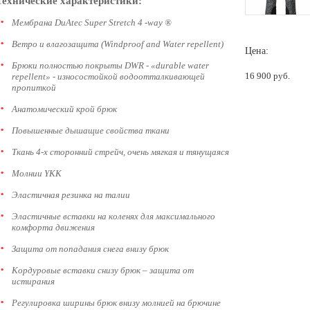
Технические характеристики:
Мембрана DuAtec Super Stretch 4 -way ®
Ветро и влагозащита (Windproof and Water repellent)
Цена:
Брюки полностью покрыты DWR - «durable water
16 900
руб.
repellent» - износостойкой водоотталкивающей
пропиткой
Анатомический крой брюк
Повышенные дышащие свойства ткани
Ткань 4-х сторонний стрейч, очень мягкая и тянущаяся
Молнии YKK
Эластичная резинка на талии
Эластичные вставки на коленях для максимального
комфорта движения
Защита от попадания снега внизу брюк
Кордуровые вставки снизу брюк – защита от
истирания
Регулировка ширины брюк внизу молнией на брючине