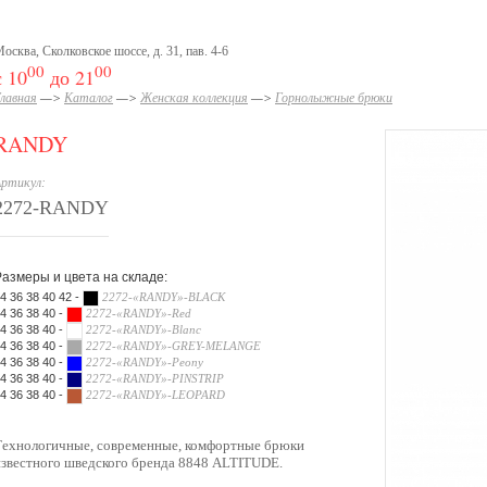
осква, Сколковское шоссе, д. 31, пав. 4-6
00
00
с 10
до 21
лавная
—>
Каталог
—>
Женская коллекция
—>
Горнолыжные брюки
RANDY
ртикул:
2272-RANDY
Размеры и цвета на складе:
4 36 38 40 42 -
2272-«RANDY»-BLACK
4 36 38 40 -
2272-«RANDY»-Red
4 36 38 40 -
2272-«RANDY»-Blanc
4 36 38 40 -
2272-«RANDY»-GREY-MELANGE
melange
4 36 38 40 -
2272-«RANDY»-Peony
4 36 38 40 -
2272-«RANDY»-PINSTRIP
4 36 38 40 -
2272-«RANDY»-LEOPARD
Технологичные, современные, комфортные брюки
известного шведского бренда 8848 ALTITUDE.