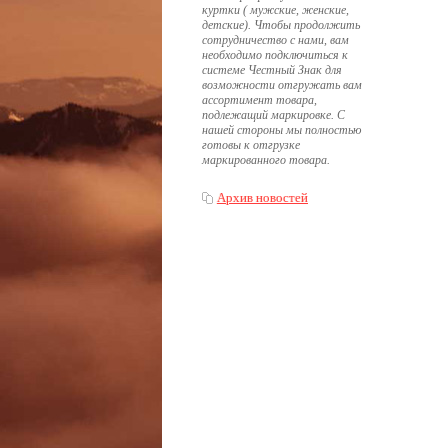
куртки ( мужские, женские,
детские). Чтобы продолжить
сотрудничество с нами, вам
необходимо подключиться к
системе Честный Знак для
возможности отгружать вам
ассортимент товара,
подлежащий маркировке. С
нашей стороны мы полностью
готовы к отгрузке
маркированного товара.
Архив новостей