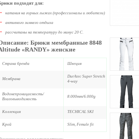
Брюки подходят для:
катания на горных лыжах (профессионалы и любители)
активного зимнего отдыха
рассчитаны на температуру до минус 20 С.
Описание: Брюки мембранные 8848
Altitude «RANDY» женские
Страна бренда
Швеция
DurAtec Super Stretch
Мембрана
4-way
Водонепроницаемость/
8.000mm/6.000g
Влаговыводимость
Коллекция
TECHICAL SKI
Крой
Slim, Female fit