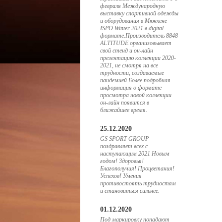
февраля Международную
выставку спортивной одежды
и оборудования в Мюнхене
ISPO Winter 2021 в digital
формате.Производитель 8848
ALTITUDE организовывает
свой стенд и он-лайн
презентацию коллекции 2020-
2021, не смотря на все
трудности, создаваемые
пандемией.Более подробная
информация о формате
просмотра новой коллекции
он-лайн появится в
ближайшее время.
25.12.2020
GS SPORT GROUP
поздравляет всех с
наступающим 2021 Новым
годом! Здоровья!
Благополучия! Процветания!
Успехов! Умения
противостоять трудностям
и становиться сильнее.
01.12.2020
Под маркировку попадают