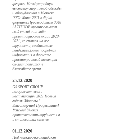
февраля Международную
выставку спортивной одежды
и оборудования в Мюнхене
ISPO Winter 2021 в digital
формате.Производитель 8848
ALTITUDE организовывает
свой стенд и он-лайн
презентацию коллекции 2020-
2021, не смотря на все
трудности, создаваемые
пандемией.Более подробная
информация о формате
просмотра новой коллекции
он-лайн появится в
ближайшее время.
25.12.2020
GS SPORT GROUP
поздравляет всех с
наступающим 2021 Новым
годом! Здоровья!
Благополучия! Процветания!
Успехов! Умения
противостоять трудностям
и становиться сильнее.
01.12.2020
Под маркировку попадают