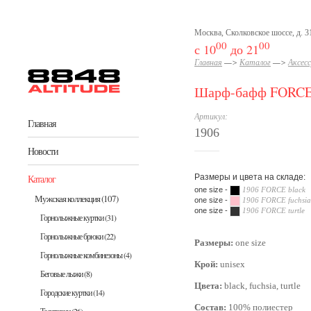
Перейти к основному содержанию
Москва, Сколковское шоссе, д. 31
00
00
с 10
до 21
Главная
—>
Каталог
—>
Аксес
Шарф-бафф FORC
Артикул:
Главная
1906
Новости
Каталог
Размеры и цвета на складе:
one size -
1906 FORCE black
Мужская коллекция
(107)
one size -
1906 FORCE fuchsia
one size -
1906 FORCE turtle
Горнолыжные куртки
(31)
grey
Горнолыжные брюки
(22)
Размеры:
one size
Горнолыжные комбинезоны
(4)
Крой:
unisex
Беговые лыжи
(8)
Цвета:
black, fuchsia, turtle
Городские куртки
(14)
Состав:
100% полиестер