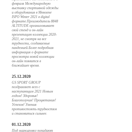
февраля Международную
выставку спортивной одежды
и оборудования в Мюнхене
ISPO Winter 2021 в digital
формате.Производитель 8848
ALTITUDE организовывает
свой стенд и он-лайн
презентацию коллекции 2020-
2021, не смотря на все
трудности, создаваемые
пандемией.Более подробная
информация о формате
просмотра новой коллекции
он-лайн появится в
ближайшее время.
25.12.2020
GS SPORT GROUP
поздравляет всех с
наступающим 2021 Новым
годом! Здоровья!
Благополучия! Процветания!
Успехов! Умения
противостоять трудностям
и становиться сильнее.
01.12.2020
Под маркировку попадают