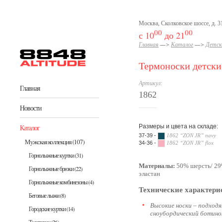
Перейти к основному содержанию
Москва, Сколковское шоссе, д. 31
00
00
с 10
до 21
Главная
—>
Каталог
—>
Детск
Термоноски детски
Артикул:
Главная
1862
Новости
Каталог
Размеры и цвета на складе:
37-39 -
1862 “ZON JR” navy
Мужская коллекция
(107)
34-36 -
1862 “ZON JR” flox
Горнолыжные куртки
(31)
Материалы:
50% шерсть/ 29
Горнолыжные брюки
(22)
эластан
Горнолыжные комбинезоны
(4)
Технические характери
Беговые лыжи
(8)
Высокие носки – подход
Городские куртки
(14)
сноубордический ботино