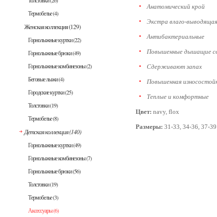
Толстовки
(26)
Анатомический крой
Термобелье
(4)
Экстра влаго-выводящая
Женская коллекция
(129)
Антибактериальные
Горнолыжные куртки
(22)
Повышенные дышащие с
Горнолыжные брюки
(49)
Горнолыжные комбинезоны
(2)
Сдерживают запах
Беговые лыжи
(4)
Повышенная износостой
Городские куртки
(25)
Теплые и комфортные
Толстовки
(19)
Цвет:
navy, flox
Термобелье
(8)
Размеры:
31-33, 34-36, 37-39
Детская коллекция
(140)
Горнолыжные куртки
(49)
Горнолыжные комбинезоны
(7)
Горнолыжные брюки
(56)
Толстовки
(19)
Термобелье
(3)
Аксессуары
(6)